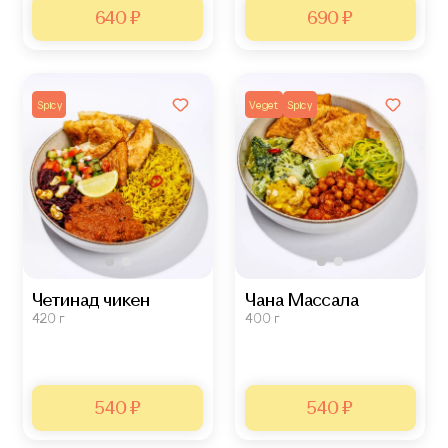
640 ₽
690 ₽
Spicy
Veget
Spicy
Четинад чикен
Чана Массала
420 г
400 г
540 ₽
540 ₽