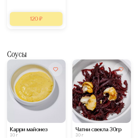
120 ₽
Соусы
Карри майонез
Чатни свекла 30гр
30 г
30 г