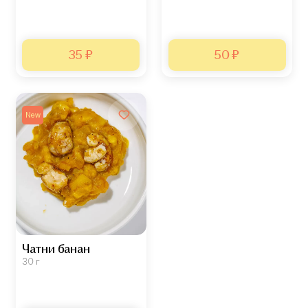
35 ₽
50 ₽
New
Чатни банан
30 г