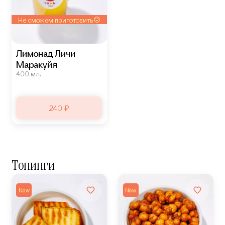
Не сможем приготовить
Лимонад Личи
Маракуйя
400 мл.
240 ₽
Топинги
New
New