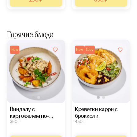
Горячие блюда
New
New
Spicy
Виндалу с
Креветки карри с
картофелем по-
брокколи
350 г
450 г
уральски