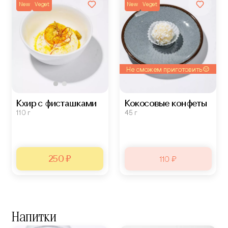
New
Veget
New
Veget
Не сможем приготовить
Кхир с фисташками
Кокосовые конфеты
110 г
45 г
250 ₽
110 ₽
Напитки