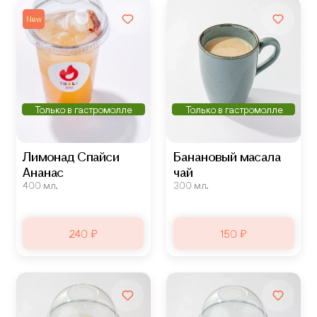
New
Только в гастромолле
Только в гастромолле
Лимонад Спайси
Банановый масала
Ананас
чай
400 мл.
300 мл.
240 ₽
150 ₽