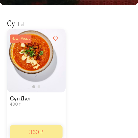
Супы
New
Veget
Суп Дал
400 г
360 ₽