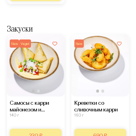
Закуски
New
Veget
New
Самосы с карри
Креветки со
майонезом и
сливочным карри
140 г
160 г
салатом
230 ₽
690 ₽