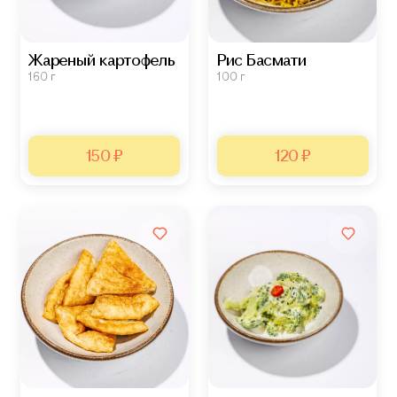
Жареный картофель
Рис Басмати
160 г
100 г
150 ₽
120 ₽