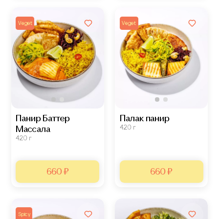
Veget
Veget
Панир Баттер
Палак панир
420 г
Массала
420 г
660 ₽
660 ₽
Spicy