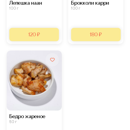
Лепешка наан
Брокколи карри
100 г
100 г
120 ₽
180 ₽
Бедро жареное
50 г