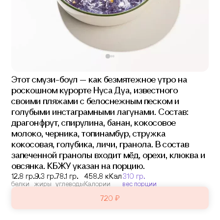
Этот смузи-боул — как безмятежное утро на
роскошном курорте Нуса Дуа, известного
своими пляжами с белоснежным песком и
голубыми инстаграмными лагунами.
Состав:
драгонфрут, спирулина, банан, кокосовое
молоко, черника, топинамбур, стружка
кокосовая, голубика, личи, гранола. В состав
запеченной гранолы входит мёд, орехи, клюква и
овсянка. КБЖУ указан на порцию.
12.8 гр.
9.3 гр.
78.1 гр.
458.8 кКал
310 гр.
белки
жиры
углеводы
Калории
вес порции
720 ₽